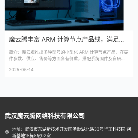
魔云腾丰富 ARM 计算节点产品线，满足差异化需求
简介：魔云腾推出多种型号的小型化 ARM 计算节点产品，在硬
件参数、供应、售价等方面各有侧重，搭配系统固件及自研
MYTOS 系统，提供完整 ARM 计算解决方案，满足差异化需
2025-05-14
求。
武汉魔云腾网络科技有限公司
地址：武汉市东湖新技术开发区汤逊湖北路33号华工科技园·创
新基地18栋8层02室