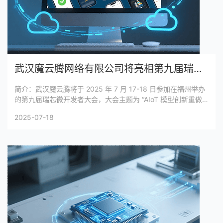
武汉魔云腾网络有限公司将亮相第九届瑞芯微开发者大会
简介：武汉魔云腾将于 2025 年 7 月 17-18 日参加在福州举办
的第九届瑞芯微开发者大会，大会主题为 “AIoT 模型创新重做
产品”。魔云腾将借此平台交流探讨行业发展方向，分享技术成
2025-07-18
果，大会还将有新品首发、生态展示等亮点。